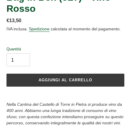
Rosso
Prezzo
€13,50
di
IVA inclusa.
Spedizione
calcolata al momento del pagamento.
listino
Quantità
AGGIUNGI AL CARRELLO
Inserimento
del
Nella Cantina del Castello di Torre in Pietra si produce vino da
prodotto
400 anni. Abbiamo una lunga tradizione di consumo di vino
nel
sfuso; con questa confezione intendiamo proseguire su questo
carrello
percorso, conservando integralmente le qualità dei nostri vini.