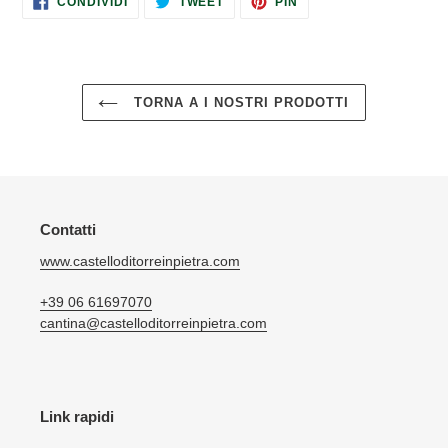
CONDIVIDI
TWEET
PIN
SU
SU
SU
FACEBOOK
TWITTER
PINTEREST
TORNA A I NOSTRI PRODOTTI
Contatti
www.castelloditorreinpietra.com
+39 06 61697070
cantina@castelloditorreinpietra.com
Link rapidi