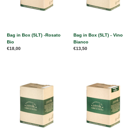
Bag in Box (5LT) -Rosato
Bag in Box (5LT) - Vino
Bio
Bianco
Prezzo
€18,00
Prezzo
€13,50
di
di
listino
listino
Bag
Bag
in
in
Box
Box
(5LT)
(5LT)
-
-
Vino
Fiano
Rosso
IGT
Lazio
Bio
edizione
limitata