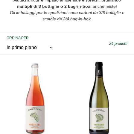
l
multipli di 3 bottiglie o 2 bag-in-box
, anche miste!
e
Gli imballaggi per le spedizioni sono cartoni da 3/6 bottiglie e
scatole da 2/4 bag-in-box.
z
i
ORDINA PER
24 prodotti
o
n
Mezzaluna
Pratolungo
e
(Rosato
–
Frizzante)
IGT
:
Lazio
Malvasia
Puntinata