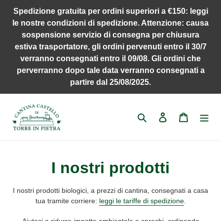
Vai
Spedizione gratuita per ordini superiori a €150: leggi
direttamente
le nostre condizioni di spedizione. Attenzione: causa
ai
sospensione servizio di consegna per chiusura
contenuti
estiva trasportatore, gli ordini pervenuti entro il 30/7
verranno consegnati entro il 09/08. Gli ordini che
perverranno dopo tale data verranno consegnati a
partire dal 25/08/2025.
Cerca
Accedi
Carrello
C
I nostri prodotti
o
I nostri prodotti biologici, a prezzi di cantina, consegnati a casa
l
tua tramite corriere:
leggi le tariffe di spedizione
.
Aiutaci a ridurre impatto ambientale e sprechi, ordinando