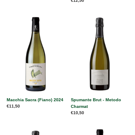
Prezzo
€12,50
listino
di
listino
Macchia
Spumante
Sacra
Brut
(Fiano)
-
2024
Metodo
Charmat
Spumante Brut - Metodo
Macchia Sacra (Fiano) 2024
Prezzo
€11,50
Charmat
di
Prezzo
€10,50
listino
di
listino
Spumante
Roma