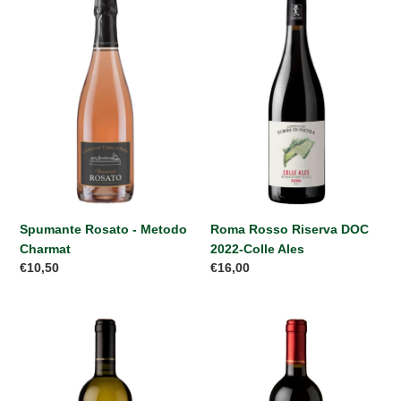
Rosato
Rosso
-
Riserva
Metodo
DOC
Charmat
2022-
Colle
Ales
Spumante Rosato - Metodo
Roma Rosso Riserva DOC
Charmat
2022-Colle Ales
Prezzo
€10,50
Prezzo
€16,00
di
di
listino
listino
Roma
Roma
Malvasia
Rosso
Puntinata
DOC
2025
2024