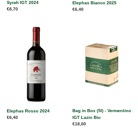
Syrah IGT 2024
Elephas Bianco 2025
Prezzo
€8,70
Prezzo
€6,40
di
di
listino
listino
Elephas
Bag
Rosso
in
2024
Box
(5l)
-
Vermentino
IGT
Lazio
Bio
Bag in Box (5l) - Vermentino
Elephas Rosso 2024
Prezzo
€6,40
IGT Lazio Bio
di
Prezzo
€18,00
listino
di
listino