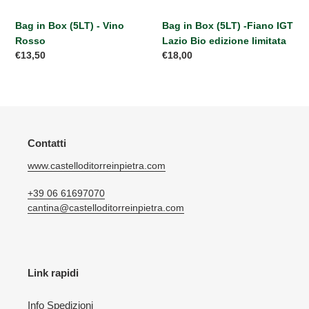
Bag in Box (5LT) - Vino
Bag in Box (5LT) -Fiano IGT
Rosso
Lazio Bio edizione limitata
Prezzo
€13,50
Prezzo
€18,00
di
di
listino
listino
Contatti
www.castelloditorreinpietra.com
+39 06 61697070
cantina@castelloditorreinpietra.com
Link rapidi
Info Spedizioni