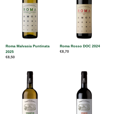
Roma Malvasia Puntinata
Roma Rosso DOC 2024
Prezzo
€8,70
2025
di
Prezzo
€8,50
listino
di
listino
Vermentino
Cesanese
IGT
IGT
2025
2024