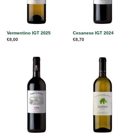
Vermentino IGT 2025
Cesanese IGT 2024
Prezzo
€8,00
Prezzo
€8,70
di
di
listino
listino
Syrah
Elephas
IGT
Bianco
2024
2025