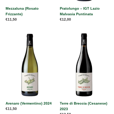
Mezzaluna (Rosato
Pratolungo – IGT Lazio
Frizzante)
Malvasia Puntinata
Prezzo
€11,50
Prezzo
€12,00
di
di
listino
listino
Arenaro
Terre
(Vermentino)
di
2024
Breccia
(Cesanese)
2023
Terre di Breccia (Cesanese)
Arenaro (Vermentino) 2024
Prezzo
€11,50
2023
di