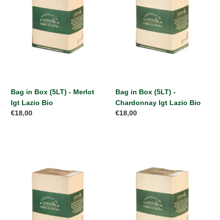
-
-
Merlot
Chardonnay
Igt
Igt
Lazio
Lazio
Bio
Bio
Bag in Box (5LT) - Merlot
Bag in Box (5LT) -
Igt Lazio Bio
Chardonnay Igt Lazio Bio
Prezzo
€18,00
Prezzo
€18,00
di
di
listino
listino
Bag
Bag
in
in
Box
Box
(5LT)
(5LT)
-
-
Rosato
Vino
Bio
Bianco